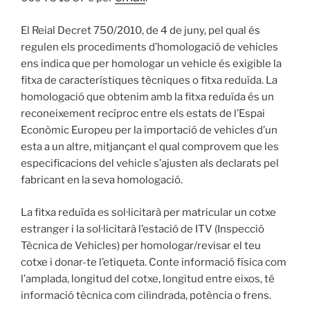
El Reial Decret 750/2010, de 4 de juny, pel qual és
regulen els procediments d’homologació de vehicles
ens indica que per homologar un vehicle és exigible la
fitxa de característiques tècniques o fitxa reduïda. La
homologació que obtenim amb la fitxa reduïda és un
reconeixement recíproc entre els estats de l’Espai
Econòmic Europeu per la importació de vehicles d’un
esta a un altre, mitjançant el qual comprovem que les
especificacions del vehicle s’ajusten als declarats pel
fabricant en la seva homologació.
La fitxa reduïda es sol·licitarà per matricular un cotxe
estranger i la sol·licitarà l’estació de ITV (Inspecció
Tècnica de Vehicles) per homologar/revisar el teu
cotxe i donar-te l’etiqueta. Conte informació física com
l’amplada, longitud del cotxe, longitud entre eixos, té
informació tècnica com cilindrada, potència o frens.