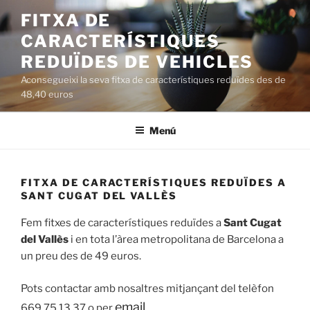
Saltar
FITXA DE
al
CARACTERÍSTIQUES
contenido
REDUÏDES DE VEHICLES
Aconsegueixi la seva fitxa de característiques reduïdes des de
48,40 euros
Menú
FITXA DE CARACTERÍSTIQUES REDUÏDES A
SANT CUGAT DEL VALLÈS
Fem fitxes de característiques reduïdes a
Sant Cugat
del Vallès
i en tota l’àrea metropolitana de Barcelona a
un preu des de 49 euros.
Pots contactar amb nosaltres mitjançant del telèfon
email
669 75 13 37 o per
.