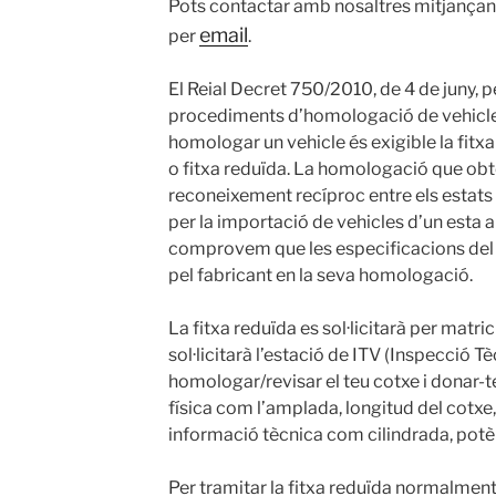
Pots contactar amb nosaltres mitjançant
email
per
.
El Reial Decret 750/2010, de 4 de juny, pe
procediments d’homologació de vehicles
homologar un vehicle és exigible la fitx
o fitxa reduïda. La homologació que obt
reconeixement recíproc entre els estat
per la importació de vehicles d’un esta a 
comprovem que les especificacions del v
pel fabricant en la seva homologació.
La fitxa reduïda es sol·licitarà per matri
sol·licitarà l’estació de ITV (Inspecció T
homologar/revisar el teu cotxe i donar-t
física com l’amplada, longitud del cotxe,
informació tècnica com cilindrada, potèn
Per tramitar la fitxa reduïda normalment