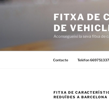
Saltar
al
FITXA DE 
contenido
DE VEHICL
Aconsegueixi la seva fitxa de 
Contacte
Telèfon 66975133
FITXA DE CARACTERÍSTI
REDUÏDES A BARCELONA