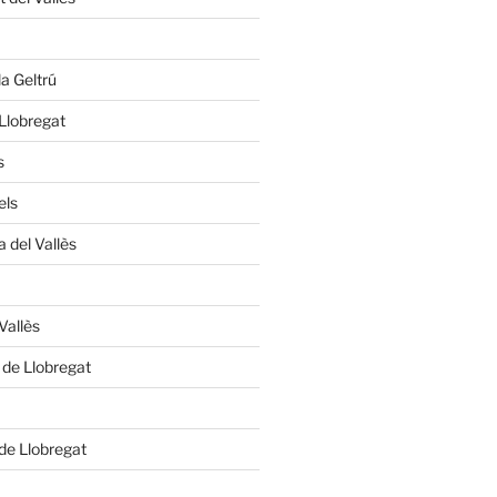
la Geltrú
 Llobregat
s
els
 del Vallès
Vallès
 de Llobregat
 de Llobregat