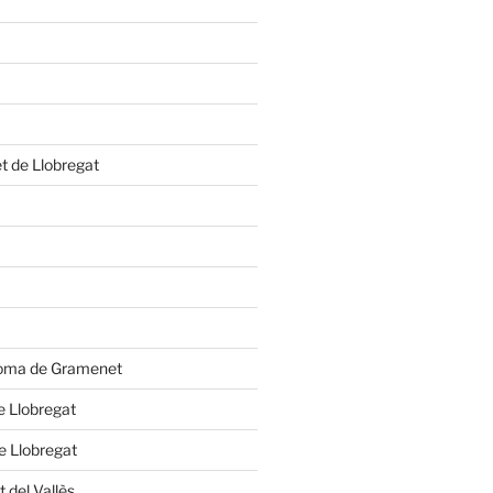
et de Llobregat
oloma de Gramenet
e Llobregat
de Llobregat
 del Vallès