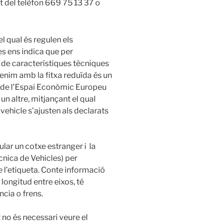
 del telèfon 669 75 13 37 o
l qual és regulen els
 ens indica que per
a de característiques tècniques
enim amb la fitxa reduïda és un
s de l’Espai Econòmic Europeu
un altre, mitjançant el qual
ehicle s’ajusten als declarats
cular un cotxe estranger i la
ècnica de Vehicles) per
e l’etiqueta. Conte informació
 longitud entre eixos, té
cia o frens.
 no és necessari veure el