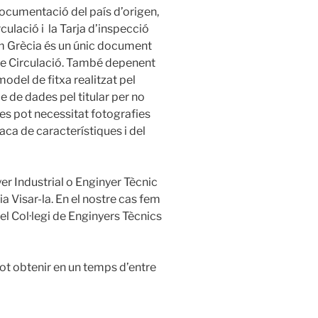
documentació del país d’origen,
culació i la Tarja d’inspecció
om Grècia és un únic document
 de Circulació. També depenent
model de fitxa realitzat pel
e de dades pel titular per no
 es pot necessitat fotografies
 placa de característiques i del
yer Industrial o Enginyer Tècnic
ia Visar-la. En el nostre cas fem
l Col·legi de Enginyers Tècnics
pot obtenir en un temps d’entre