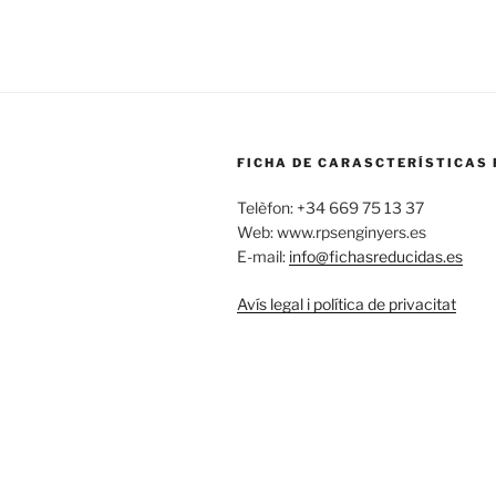
FICHA DE CARASCTERÍSTICAS 
Telèfon: +34 669 75 13 37
Web: www.rpsenginyers.es
E-mail:
info@fichasreducidas.es
Avís legal i política de privacitat