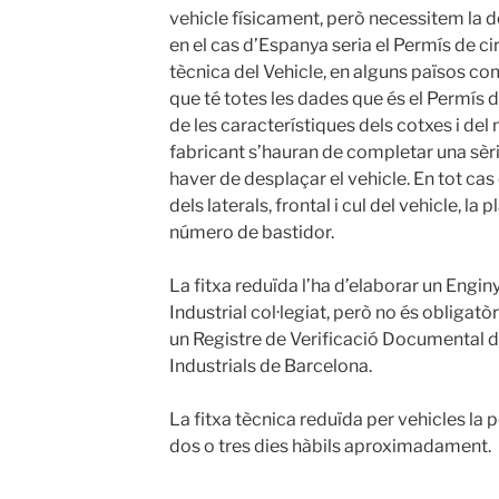
vehicle físicament, però necessitem la 
en el cas d’Espanya seria el Permís de cir
tècnica del Vehicle, en alguns països c
que té totes les dades que és el Permís
de les característiques dels cotxes i del 
fabricant s’hauran de completar una sèri
haver de desplaçar el vehicle. En tot cas
dels laterals, frontal i cul del vehicle, la
número de bastidor.
La fitxa reduïda l’ha d’elaborar un Engin
Industrial col·legiat, però no és obligatòr
un Registre de Verificació Documental de
Industrials de Barcelona.
La fitxa tècnica reduïda per vehicles la 
dos o tres dies hàbils aproximadament.