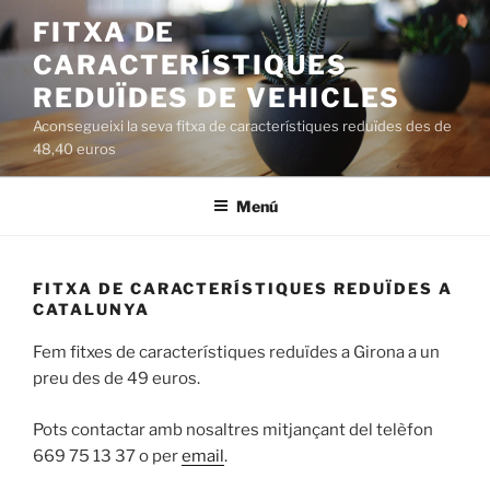
Saltar
FITXA DE
al
CARACTERÍSTIQUES
contenido
REDUÏDES DE VEHICLES
Aconsegueixi la seva fitxa de característiques reduïdes des de
48,40 euros
Menú
FITXA DE CARACTERÍSTIQUES REDUÏDES A
CATALUNYA
Fem fitxes de característiques reduïdes a Girona a un
preu des de 49 euros.
Pots contactar amb nosaltres mitjançant del telèfon
669 75 13 37 o per
email
.