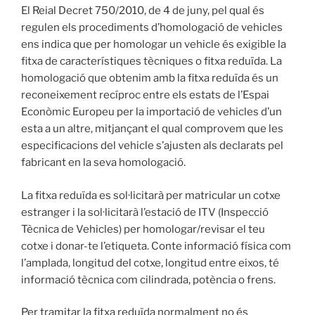
El Reial Decret 750/2010, de 4 de juny, pel qual és
regulen els procediments d’homologació de vehicles
ens indica que per homologar un vehicle és exigible la
fitxa de característiques tècniques o fitxa reduïda. La
homologació que obtenim amb la fitxa reduïda és un
reconeixement recíproc entre els estats de l’Espai
Econòmic Europeu per la importació de vehicles d’un
esta a un altre, mitjançant el qual comprovem que les
especificacions del vehicle s’ajusten als declarats pel
fabricant en la seva homologació.
La fitxa reduïda es sol·licitarà per matricular un cotxe
estranger i la sol·licitarà l’estació de ITV (Inspecció
Tècnica de Vehicles) per homologar/revisar el teu
cotxe i donar-te l’etiqueta. Conte informació física com
l’amplada, longitud del cotxe, longitud entre eixos, té
informació tècnica com cilindrada, potència o frens.
Per tramitar la fitxa reduïda normalment no és