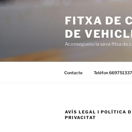
Saltar
al
FITXA DE 
contenido
DE VEHICL
Aconsegueixi la seva fitxa de 
Contacte
Telèfon 66975133
AVÍS LEGAL I POLÍTICA 
PRIVACITAT