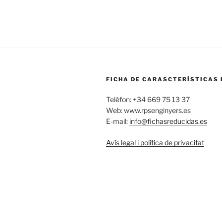
FICHA DE CARASCTERÍSTICAS 
Telèfon: +34 669 75 13 37
Web: www.rpsenginyers.es
E-mail:
info@fichasreducidas.es
Avís legal i política de privacitat