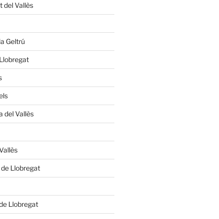
 del Vallès
la Geltrú
 Llobregat
s
els
 del Vallès
Vallès
 de Llobregat
 de Llobregat