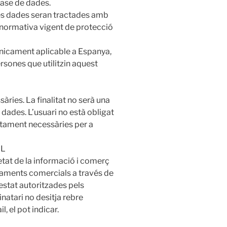
base de dades.
es dades seran tractades amb
 normativa vigent de protecció
nicament aplicable a Espanya,
rsones que utilitzin aquest
àries. La finalitat no serà una
s dades. L’usuari no està obligat
lutament necessàries per a
IL
cietat de la informació i comerç
iaments comercials a través de
estat autoritzades pels
inatari no desitja rebre
, el pot indicar.