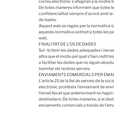
correu electrònic s’afegiran a la nostre 
De totes maneres informem que totes l
confidencialitat sempre d’acord amb la
de dades.
Aquest web es regeix per la normativa ú
aquesta normativa sotmet a totes les pe
web.
FINALITAT DE L’ÚS DE DADES
Sol · licitem les dades adequades i necess
altra que el motiu pel qual s’han cedit le
a facilitar les dades que no siguin abso
tramitar els nostres serveis.
ENVIAMENTS COMERCIALS PER EMA
L’article 21 de la llei de serveis de la so
electrònic prohibeix l’enviament de env
l’email llevat que anteriorment no hagin 
destinataris. De totes maneres, si el dest
enviaments comercials a través de l’email